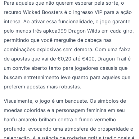
Para aqueles que não querem esperar pela sorte, o
recurso Wicked Boosters é o ingresso VIP para a ação
intensa. Ao ativar essa funcionalidade, o jogo garante
pelo menos três apkca999 Dragon Wilds em cada giro,
permitindo que você mergulhe de cabeça nas
combinações explosivas sem demora. Com uma faixa
de apostas que vai de €0,20 até €400, Dragon Trail é
um convite aberto tanto para jogadores casuais que
buscam entretenimento leve quanto para aqueles que
preferem apostas mais robustas.
Visualmente, o jogo é um banquete. Os símbolos de
moedas coloridas e a personagem feminina em seu
hanfu amarelo brilham contra o fundo vermelho
profundo, evocando uma atmosfera de prosperidade e
celebração. A ausência de rodadas grátis tradicionais é