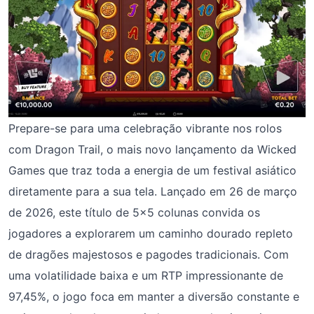
Prepare-se para uma celebração vibrante nos rolos
com Dragon Trail, o mais novo lançamento da Wicked
Games que traz toda a energia de um festival asiático
diretamente para a sua tela. Lançado em 26 de março
de 2026, este título de 5×5 colunas convida os
jogadores a explorarem um caminho dourado repleto
de dragões majestosos e pagodes tradicionais. Com
uma volatilidade baixa e um RTP impressionante de
97,45%, o jogo foca em manter a diversão constante e