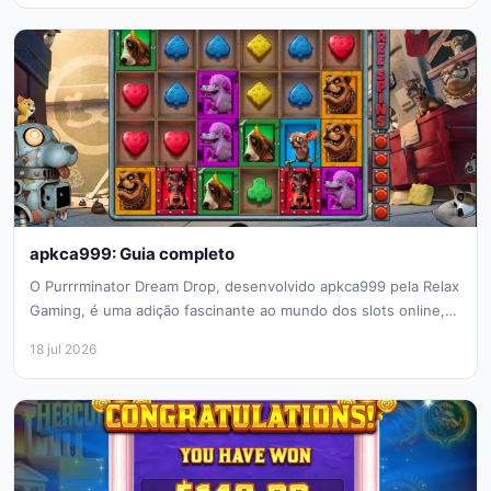
apkca999: Guia completo
O Purrrminator Dream Drop, desenvolvido apkca999 pela Relax
Gaming, é uma adição fascinante ao mundo dos slots online,
combinando uma...
18 jul 2026